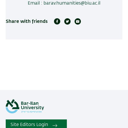
email
:
barav.humanities@biu.ac.il
Share with friends
Site Editors Login